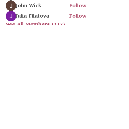
John Wick
Follow
Julia Filatova
Follow
See All Members (217)
Stay in touch
Have a question? Email Ashlen
at
info@peopleleavecults.com
Subscribe to 