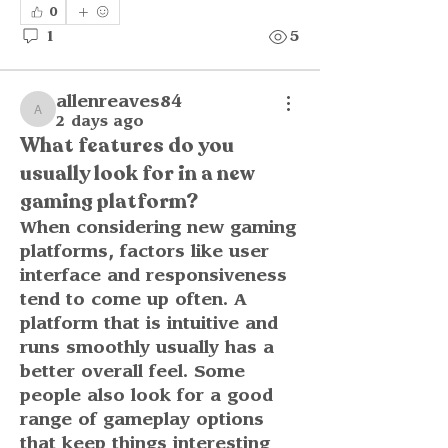
0
1
5
allenreaves84
allenreaves84
2 days ago
What features do you
usually look for in a new
gaming platform?
When considering new gaming 
platforms, factors like user 
interface and responsiveness 
tend to come up often. A 
platform that is intuitive and 
runs smoothly usually has a 
better overall feel. Some 
people also look for a good 
range of gameplay options 
that keep things interesting 